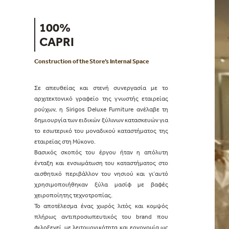
100%
CAPRI
Construction of the Store’s Internal Space
Σε απευθείας και στενή συνεργασία με το
αρχιτεκτονικό γραφείο της γνωστής εταιρείας
ρούχων, η Sirigos Deluxe Furniture ανέλαβε τη
δημιουργία των ειδικών ξύλινων κατασκευών για
το εσωτερικό του μοναδικού καταστήματος της
εταιρείας στη Μύκονο.
Βασικός σκοπός του έργου ήταν η απόλυτη
ένταξη και ενσωμάτωση του καταστήματος στο
αισθητικό περιβάλλον του νησιού και γι’αυτό
χρησιμοποιήθηκαν ξύλα μασίφ με βαφές
χειροποίητης τεχνοτροπίας.
Το αποτέλεσμα ένας χωρός λιτός και κομψός
πλήρως αντιπροσωπευτικός του brand που
φιλοξενεί, με λειτουργικότητα και εργονομία ως