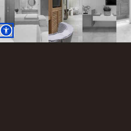
EIGHTEEN GRAPES HOTEL
Construction of the Hotel’s Room furniture
Βασιζόμενοι στην αρχιτεκτονική μελέτη του αρχιτεκτονικού
γραφείου c.konstantinou design, που σχεδίασε το boutique
ξενοδοχείο στη Νάξο ώστε να εναρμονίζεται πλήρως με το
νησιώτικο περιβάλλον, δημιουργήσαμε μοναδικά έπιπλα για
τα δωμάτια του πολυτελούς ξενοδοχείου.
Σταθερές κατασκευές και κινητά έπιπλα από ατόφιο ξύλο
δρυς σε φυσική απόχρωση και συνδυασμένα με μεταλλικά